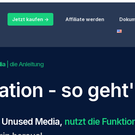
Jetzt kaufen ->
Affiliate werden
Dokum
dia
| die Anleitung
tion - so geht
e Unused Media,
nutzt die Funktio