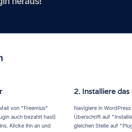
gin heraus!
n
r
2. Installiere das
ail von "Freemius"
Navigiere in WordPress 
ugin auch bezahlt hast)
Überschrift auf "Install
s. Klicke ihn an und
gleichen Stelle auf "Pl