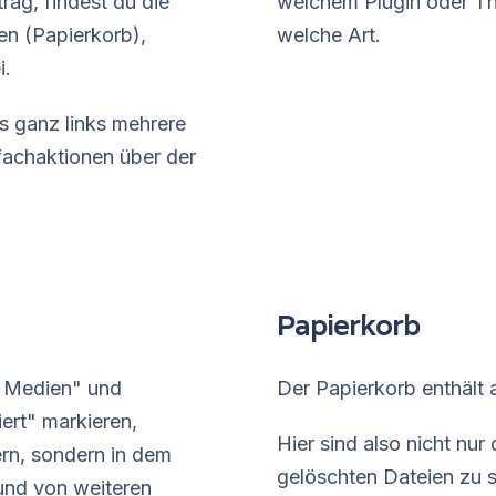
rag, findest du die
welchem Plugin oder Th
en (Papierkorb),
welche Art.
i.
 ganz links mehrere
fachaktionen über der
Papierkorb
e Medien" und
Der Papierkorb enthält 
ert" markieren,
Hier sind also nicht n
ern, sondern in dem
gelöschten Dateien zu s
 und von weiteren