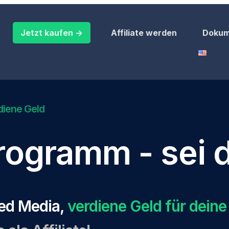
Jetzt kaufen ->
Affiliate werden
Dokum
diene Geld
Programm - sei 
ed Media,
verdiene Geld für dein